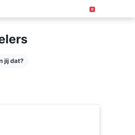
s
Artikelen
Team
Contact
0
elers
jij dat?