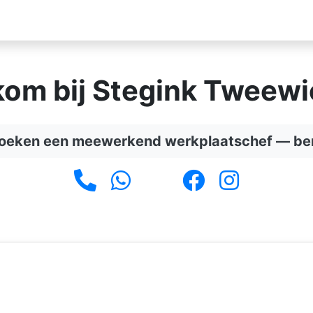
Home
Fietsen
Favoriet
Vacature
om bij Stegink Tweewi
zoeken een meewerkend werkplaatschef — ben 
Vandaag geopend van 9:00-16:00
Onze fietsen staan op voorraad en klaar voor een proefrit!